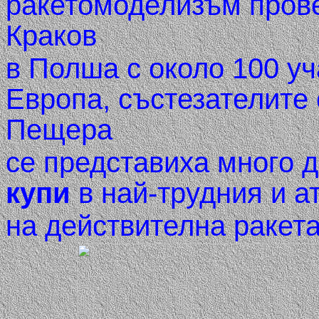
ракетомоделизъм пров
Краков
в Полша
с около 100 у
Европа
, състезателите
Пещера
се представиха много 
купи
в най-трудния и а
на действителна ракета