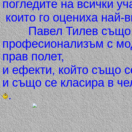
погледите на всички уч
които го оцениха най-
Павел Тилев също п
професионализъм с мод
прав полет,
и ефекти, който също с
и също се класира в че
.